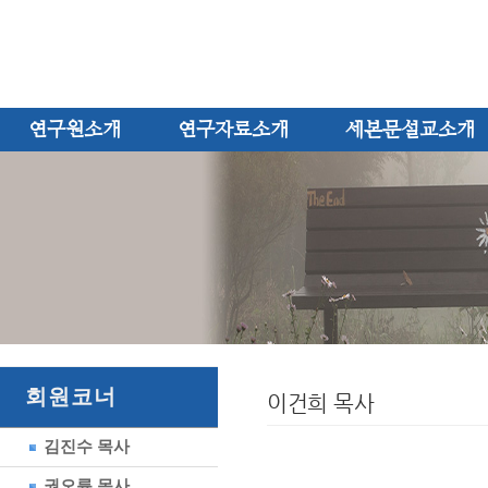
연구원소개
연구자료소개
세본문설교소개
회원코너
이건희 목사
김진수 목사
권오륜 목사