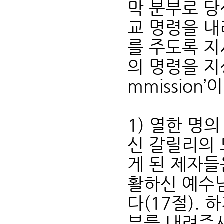
막 분부로 당
교 명령을 내
를 주도록 지
의 명령을 지상
mmission
1) 열한 명
신 갈릴리의 
게 된 제자들
활하신 예수
다(17절).
부를 내려주시