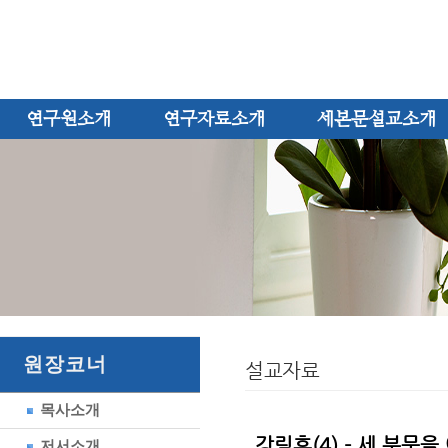
연구원소개
연구자료소개
세본문설교소개
원장코너
설교자료
목사소개
강림후(4) - 세 분문
저서소개