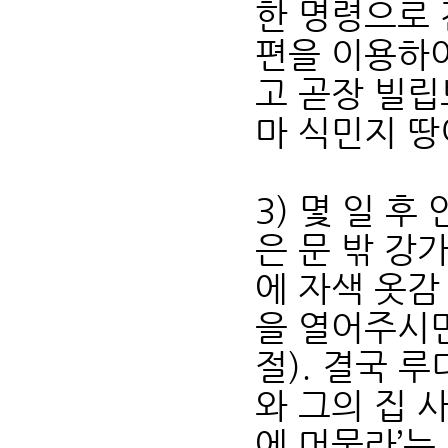
한 명령으로 
편을 이용하여
고 곧장 빌립
마 식민지 땅
3) 몇 일 
은 문 밖 강
에 자색 옷감
을 열어주시면
절). 결국 
와 그의 집 
에 머물라’는