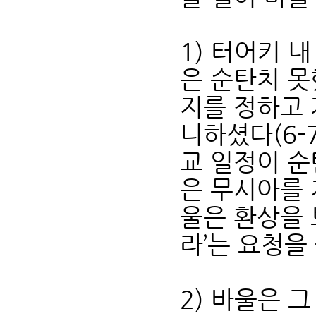
1) 터어키 
은 순탄치 못
지를 정하고 
니하셨다(6-
교 일정이 순
은 무시아를 
울은 환상을 
라’는 요청을
2) 바울은 