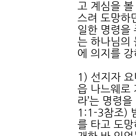
고 계심을 볼
스려 도망하던
일한 명령을 
는 하나님의 
에 의지를 강
1) 선지자 
읍 나느웨로 
라’는 명령을
1:1-3참조
를 타고 도망