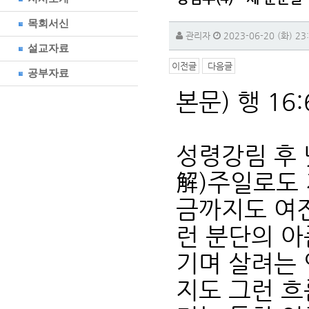
목회서신
관리자
2023-06-20 (화) 23
설교자료
이전글
다음글
공부자료
본문) 행 16:
성령강림 후 
解)주일로도 
금까지도 여
런 분단의 아
기며 살려는 
지도 그런 흐