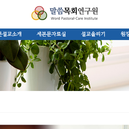
문설교소개
세본문자료실
설교올리기
원