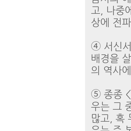
고, 나중
상에 전파
➃ 서신서
배경을 살
의 역사에
➄ 종종 
우는 그 
많고, 혹
우는 주 