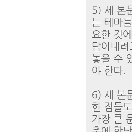
5) 세 
는 테마들
요한 것에
담아내려고
놓을 수 
야 한다.
6) 세 
한 점들도
가장 큰 
출에 합당