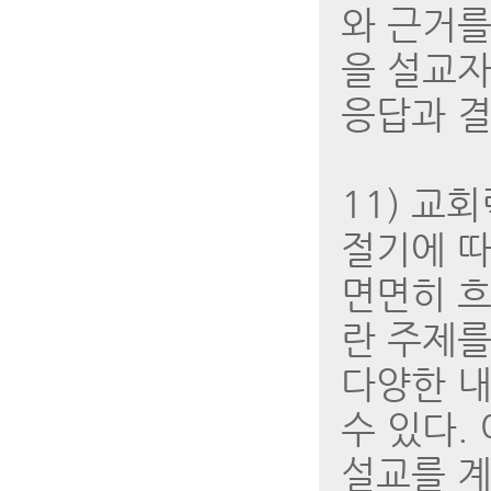
와 근거를
을 설교자
응답과 결
11) 교
절기에 따
면면히 흐
란 주제를
다양한 
수 있다.
설교를 계