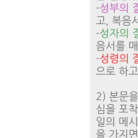
-
성부의 
고, 복음
-
성자의 
음서를 매
-
성령의 
으로 하고
2) 본문
심을 포착
일의 메시
을 가지면