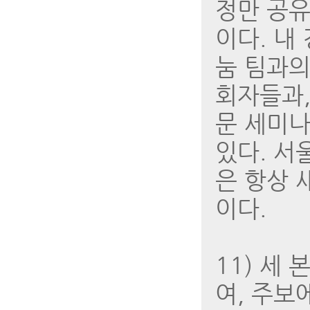
정만 공유
이다. 내
눔 팀과의
회자들과,
문 세미나
있다. 서
은 항상 
이다.
11) 세
여, 주보