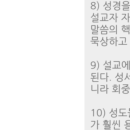
8) 성경
설교자 자
말씀의 핵
묵상하고 
9) 설교
된다. 성
니라 회중
10) 성
가 훨씬 