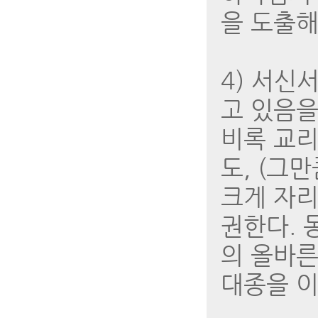
을 도출해
4) 서신
고 있음을
비록 교
도, (그
크게 자리
권한다. 
의 올바른
대종을 이