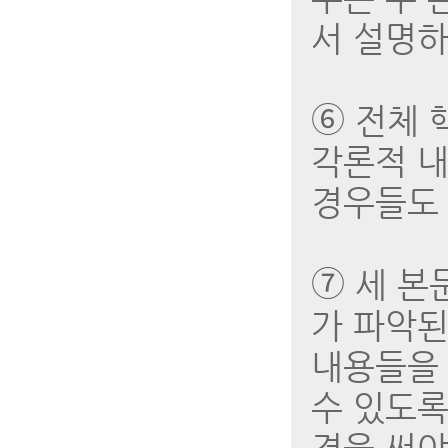
서 설명하
➅ 전체 
각론적 내
경우들도 
➆ 세 본
가 파악된
내용들을 
수 있도록