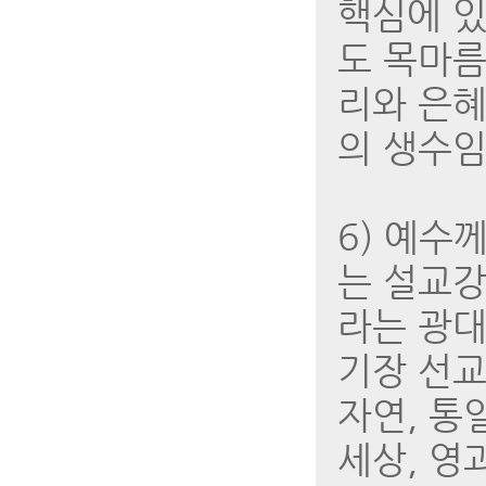
핵심에 있
도 목마름
리와 은혜
의 생수임
6) 예수
는 설교강
라는 광대
기장 선교
자연, 통일
세상, 영