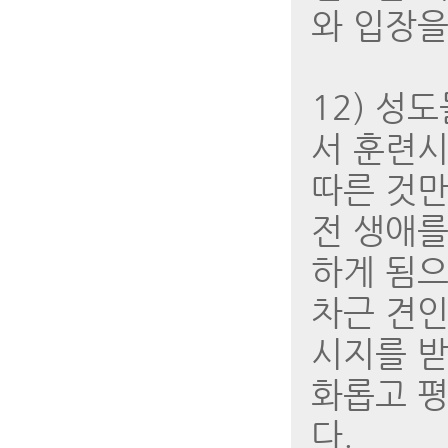
와 입장을
12) 성
서 훈련시
따른 것만
전 생애를
하게 됨으
차근 견인
시지를 받
화롭고 평
다.