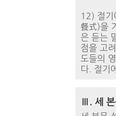
12) 절
餐式)을 
은 듣는 
점을 고려
도들의 영
다. 절기
Ⅲ. 세 