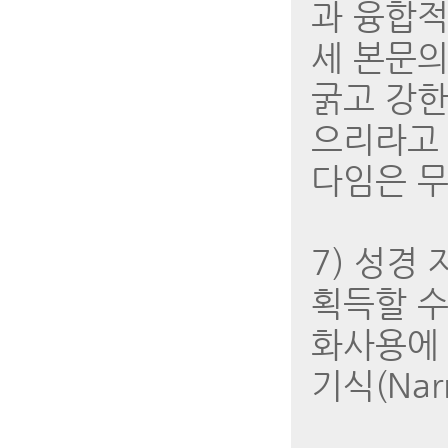
과 융합적
세 본문의
굵고 강한
으리라고 
다임은 무
7) 성경
획득할 수
화사용에 
기식(Nar